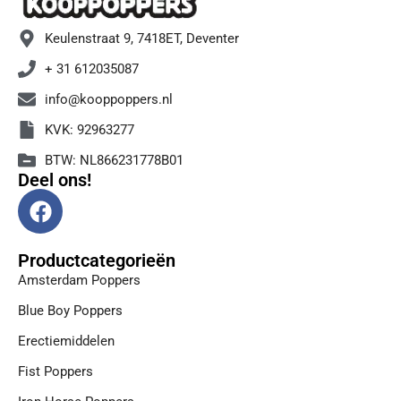
Keulenstraat 9, 7418ET, Deventer
+ 31 612035087
info@kooppoppers.nl
KVK: 92963277
BTW: NL866231778B01
Deel ons!
F
a
c
Productcategorieën
e
Amsterdam Poppers
b
o
Blue Boy Poppers
o
Erectiemiddelen
k
Fist Poppers