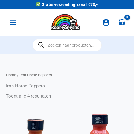
Ga naar de inhoud
Gratis verzending vanaf €70,-
Main Menu
Producten zoeken
Home
/ Iron Horse Poppers
Iron Horse Poppers
Toont alle 4 resultaten