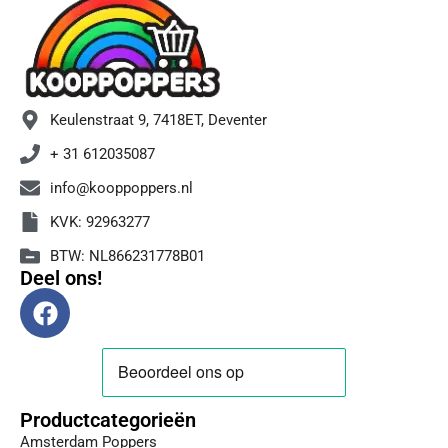
Keulenstraat 9, 7418ET, Deventer
+ 31 612035087
info@kooppoppers.nl
KVK: 92963277
BTW: NL866231778B01
Deel ons!
F
a
c
e
b
Productcategorieën
o
Amsterdam Poppers