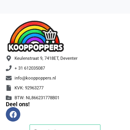
Keulenstraat 9, 7418ET, Deventer
+ 31 612035087
info@kooppoppers.nl
KVK: 92963277
BTW: NL866231778B01
Deel ons!
F
a
c