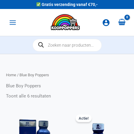
Ga naar de inhoud
Gratis verzending vanaf €70,-
Main Menu
Producten zoeken
Home
/ Blue Boy Poppers
Blue Boy Poppers
Toont alle 6 resultaten
Actie!