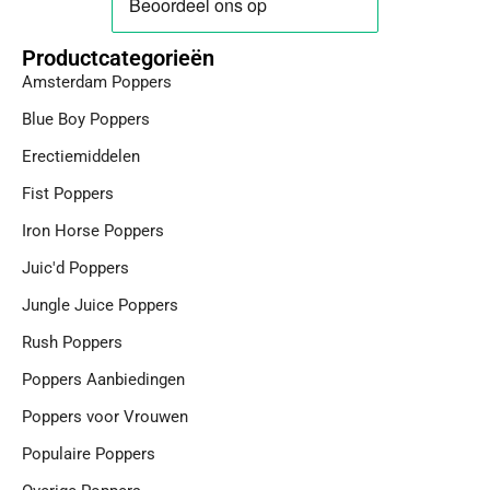
e
b
Productcategorieën
o
Amsterdam Poppers
o
k
Blue Boy Poppers
Erectiemiddelen
Fist Poppers
Iron Horse Poppers
Juic'd Poppers
Jungle Juice Poppers
Rush Poppers
Poppers Aanbiedingen
Poppers voor Vrouwen
Populaire Poppers