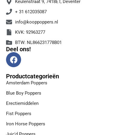
Keulenstraat 9, 7418ET, Deventer
+ 31 612035087
info@kooppoppers.nl
KVK: 92963277
BTW: NL866231778B01
Deel ons!
F
a
c
Productcategorieën
e
Amsterdam Poppers
b
o
Blue Boy Poppers
o
Erectiemiddelen
k
Fist Poppers
Iron Horse Poppers
Juic'd Poppers