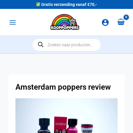
Ga naar de inhoud
Gratis verzending vanaf €70,-
Main Menu
Producten zoeken
Amsterdam poppers review