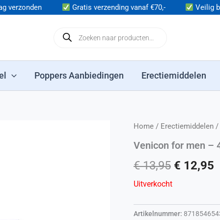
andaag verzonden
Gratis verzending vanaf €70,-
Veilig 
Producten zoeken
el
Poppers Aanbiedingen
Erectiemiddelen
Home
/
Erectiemiddelen
/
Oorspron
H
Venicon for men – 4
€
13,95
€
12,95
Uitverkocht
Artikelnummer:
871854654