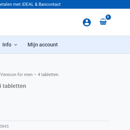
betalen met iDEAL & Bancontact
Info
Mijn account
 Venicon for men – 4 tabletten
kelijke prijs was: € 13,95.
uidige prijs is: € 12,95.
 tabletten
3845