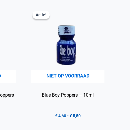
Actie!
Actie!
D
NIET OP VOORRAAD
Poppers
Blue Boy Poppers – 10ml
€
4,60
-
€
5,50