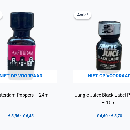
Actie!
Actie!
NIET OP VOORRAAD
NIET OP VOORRAA
terdam Poppers – 24ml
Jungle Juice Black Label 
– 10ml
€
5,56
-
€
6,45
€
4,60
-
€
5,70