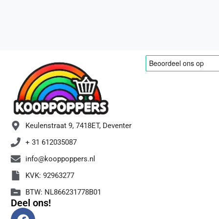
Keulenstraat 9, 7418ET, Deventer
+ 31 612035087
info@kooppoppers.nl
KVK: 92963277
BTW: NL866231778B01
Deel ons!
F