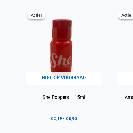
Actie!
Actie!
Actie!
Actie!
NIET OP VOORRAAD
She Poppers – 15ml
Ams
€
5,19
-
€
6,95