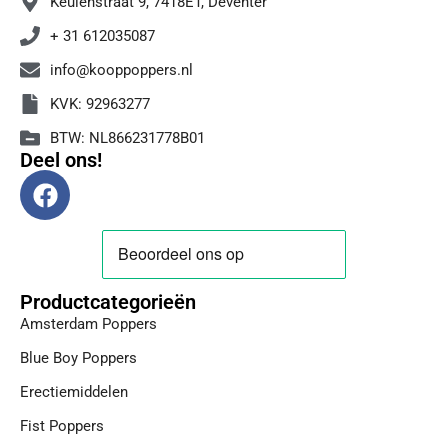
Keulenstraat 9, 7418ET, Deventer
+ 31 612035087
info@kooppoppers.nl
KVK: 92963277
BTW: NL866231778B01
Deel ons!
F
a
c
e
b
Productcategorieën
o
Amsterdam Poppers
o
k
Blue Boy Poppers
Erectiemiddelen
Fist Poppers