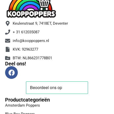
Keulenstraat 9, 7418ET, Deventer
+ 31 612035087
info@kooppoppers.nl
KVK: 92963277
BTW: NL866231778B01
Deel ons!
F
a
c
e
b
Productcategorieën
o
Amsterdam Poppers
o
k