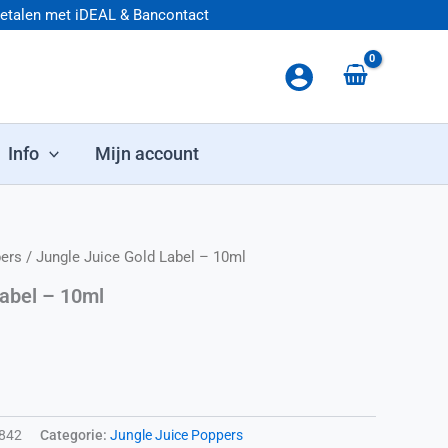
betalen met iDEAL & Bancontact
Info
Mijn account
pers
/ Jungle Juice Gold Label – 10ml
Label – 10ml
842
Categorie:
Jungle Juice Poppers