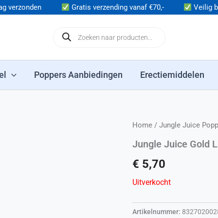
andaag verzonden
Gratis verzending vanaf €70,-
Veilig 
Producten zoeken
el
Poppers Aanbiedingen
Erectiemiddelen
Home
/
Jungle Juice Pop
Jungle Juice Gold 
€
5,70
Uitverkocht
Artikelnummer:
832702002